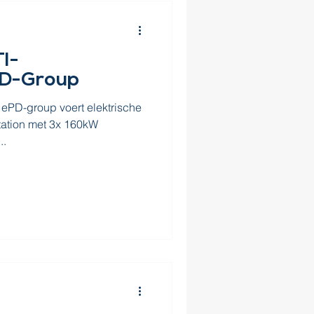
I-
PD-Group
 ePD-group voert elektrische
tation met 3x 160kW
..