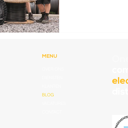
MENU
On
com
OVER ONS
DIENSTEN
ele
KLANTEN
dis
BLOG
VACATURES
CONTACT