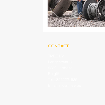
CONTACT
TMEE BV
Langestraat 12
9280 Lebbeke
België
Tel
+3252221525
Email
info@tmee.be