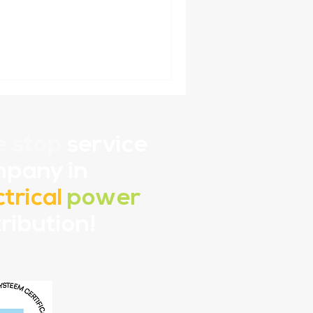
e stop
service
pany in
ctrical
power
tribution!