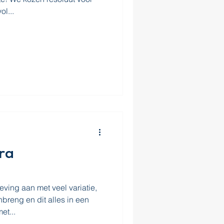
l...
ra
ving aan met veel variatie,
breng en dit alles in een
et...