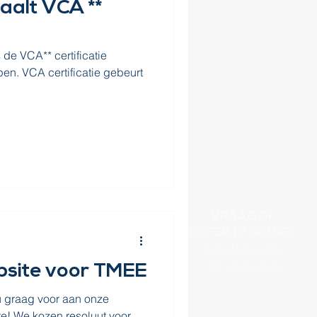
alt VCA **
de VCA** certificatie
pen. VCA certificatie gebeurt
VRAAG OF
OFFERTE NODIG?
info@tmee.be
+32 52 22 15 25
bsite voor TMEE
 u graag voor aan onze
e! We kozen resoluut voor