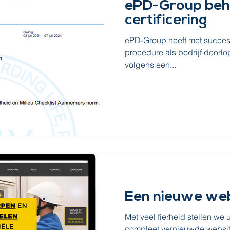
ePD-Group beha
certificering
ePD-Group heeft met succes 
procedure als bedrijf doorlo
volgens een...
Een nieuwe we
Met veel fierheid stellen we
compleet vernieuwde websit